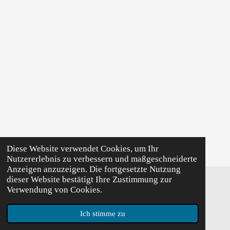
Diese Website verwendet Cookies, um Ihr
Nutzererlebnis zu verbessern und maßgeschneiderte
Anzeigen anzuzeigen. Die fortgesetzte Nutzung
dieser Website bestätigt Ihre Zustimmung zur
Verwendung von Cookies.
© 2023 - 2026 huepfburgen-bruemmer.com
Mit Unterstützung von
Webador
Ich stimme zu