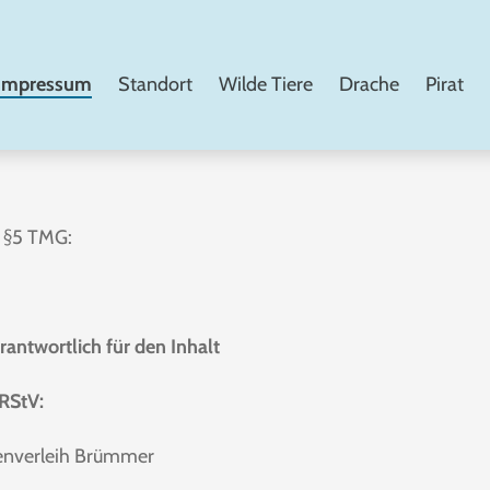
Impressum
Standort
Wilde Tiere
Drache
Pirat
 §5 TMG:
rantwortlich für den Inhalt
 RStV:
enverleih Brümmer