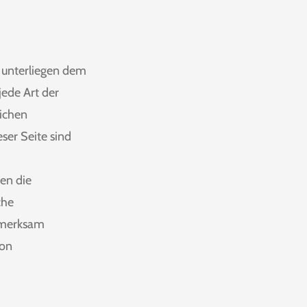
n unterliegen dem
jede Art der
lichen
ser Seite sind
den die
che
ufmerksam
von