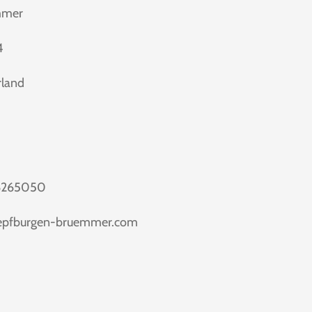
mmer
4
land
/6265050
uepfburgen-bruemmer.com