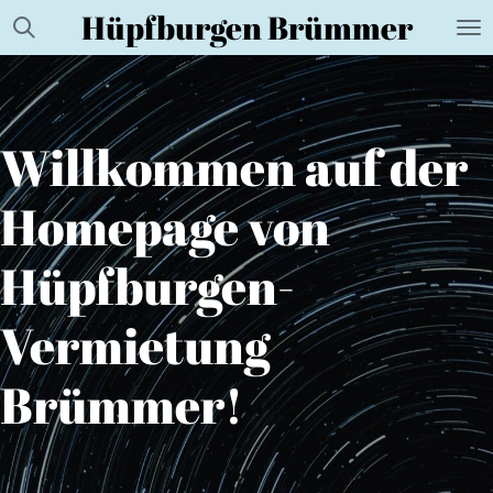
Hüpfburgen Brümmer
Zum
Hauptinhalt
springen
Willkommen auf der
Homepage von
Hüpfburgen-
Vermietung
Brümmer!