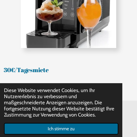
30€/Tagesmiete
Diese Website verwendet Cookies, um Ihr
Nutzererlebnis zu verbessern und
maßgeschneiderte Anzeigen anzuzeigen. Die
fortgesetzte Nutzung dieser Website bestätigt Ihre
Zustimmung zur Verwendung von Cookies.
© 2023 - 2026 huepfburgen-bruemmer.com
Mit Unterstützung von
Webador
Ich stimme zu