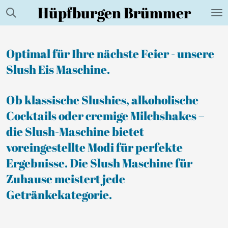
Hüpfburgen Brümmer
Zum
Hauptinhalt
springen
Optimal für Ihre nächste Feier - unsere
Slush Eis Maschine.
Ob klassische Slushies, alkoholische
Cocktails oder cremige Milchshakes –
die Slush-Maschine bietet
voreingestellte Modi für perfekte
Ergebnisse. Die Slush Maschine für
Zuhause meistert jede
Getränkekategorie.